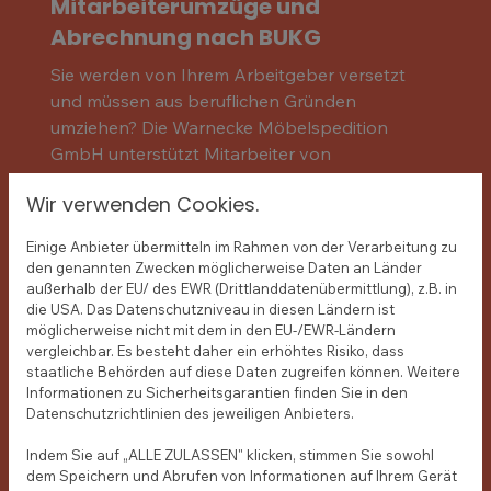
Mitarbeiterumzüge und
Abrechnung nach BUKG
Sie werden von Ihrem Arbeitgeber versetzt
und müssen aus beruflichen Gründen
umziehen? Die Warnecke Möbelspedition
GmbH unterstützt Mitarbeiter von
Unternehmen und Behörden bei dienstlich
Wir verwenden Cookies.
veranlassten Umzügen.
Auf Wunsch übernehmen wir die direkte
Einige Anbieter übermitteln im Rahmen von der Verarbeitung zu
Abrechnung mit Ihrem Arbeitgeber oder der
den genannten Zwecken möglicherweise Daten an Länder
zuständigen Behörde. Auch die Abwicklung
außerhalb der EU/ des EWR (Drittlanddatenübermittlung), z.B. in
die USA. Das Datenschutzniveau in diesen Ländern ist
nach den Vorgaben des
möglicherweise nicht mit dem in den EU-/EWR-Ländern
Bundesumzugskostengesetzes (BUKG) gehört
vergleichbar. Es besteht daher ein erhöhtes Risiko, dass
seit vielen Jahren zu unserem
staatliche Behörden auf diese Daten zugreifen können. Weitere
Leistungsspektrum.
Informationen zu Sicherheitsgarantien finden Sie in den
Datenschutzrichtlinien des jeweiligen Anbieters.
Wir begleiten Sie während des gesamten
Umzugsprozesses und sorgen dafür, dass Ihr
Indem Sie auf „ALLE ZULASSEN" klicken, stimmen Sie sowohl
Wohnortwechsel so komfortabel wie möglich
dem Speichern und Abrufen von Informationen auf Ihrem Gerät
05