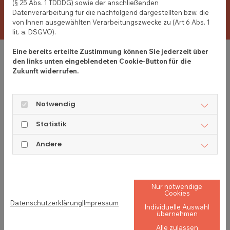
verläuft.
(§ 25 Abs. 1 TDDDG) sowie der anschließenden
Datenverarbeitung für die nachfolgend dargestellten bzw. die
von Ihnen ausgewählten Verarbeitungszwecke zu (Art 6 Abs. 1
um
lit. a. DSGVO).
Eine bereits erteilte Zustimmung können Sie jederzeit über
den links unten eingeblendeten Cookie-Button für die
Zukunft widerrufen.
Notwendig
Sichere Möbellagerung und
Einlagerung
Statistik
Nicht immer verläuft ein Umzug nach Plan.
Andere
Verzögerungen beim Hausbau, längere
Renovierungsarbeiten oder fehlende
Lagerflächen im Unternehmen können dazu
Nur notwendige
führen, dass Möbel und Inventar
Cookies
vorübergehend sicher untergebracht werden
Datenschutzerklärung
|
Impressum
Individuelle Auswahl
müssen.
übernehmen
Die Warnecke Möbelspedition GmbH bietet
Alle zulassen